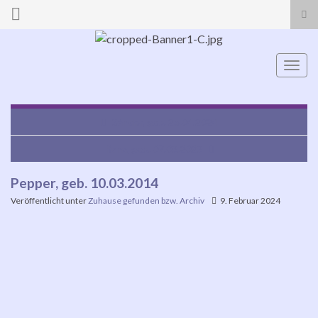
Suc
ums
Search for:
Navi
umsc
Sándor, geb. 25.04.2024
Rana, geb. 07.03.2023
Pepper, geb. 10.03.2014
Veröffentlicht unter
Zuhause gefunden bzw. Archiv
9. Februar 2024