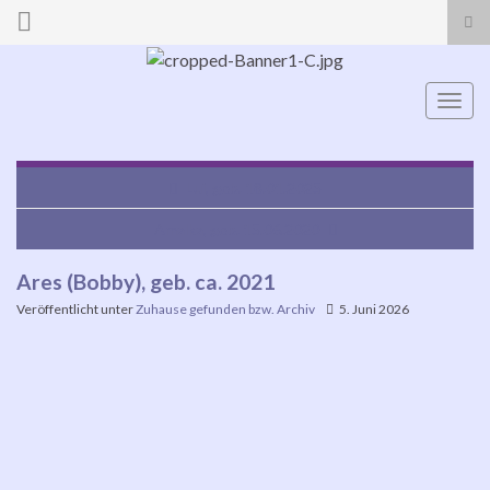
Suc
ums
Search for:
Navi
umsc
Lui, geb. 18.01.2025
Amalka, geb. 15.06.2020
Ares (Bobby), geb. ca. 2021
Veröffentlicht unter
Zuhause gefunden bzw. Archiv
5. Juni 2026