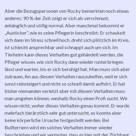
Aber die Bezugspersonen von Rocky bemerkten noch etwas
anderes: 90 % der Zeit zeigt er sich als verschmust,
anhänglich und völlig normal. Aber manchmal bekommt er
„Austicker“, wie es seine Pflegerin beschreibt: Er schaukelt
sich dann im Stress schnell hoch, dreht sich plötzlich im Kreis,
ist schlecht ansprechbar und schnappt auch um sich. Im
Tierheim kann dieses Verhalten gut gehändelt werden, die
Pfleger wissen, wie sich Rocky dann wieder runterbringen
lässt und warten, bis er sich beruhigt hat. Man muss sich aber
zutrauen, ihn aus diesem Verhalten rauszuhelfen, weil er sich
sonst reinsteigert und nicht so schnell damit aufhört. Er hat
bisher niemanden verletzt aber mit diesem Verhalten muss
man umgehen können, weshalb Rocky einen Profi sucht. Wir
wissen nicht, woher dieses Verhalten genau kommt. Er wurde
mehrfach tierärztlich sehr gut untersucht, es konnte aber
keine körperliche Ursache festgestellt werden. Bei
Bullterriern wird ein solches Verhalten immer wieder
beschrieben und wir vermuten, dass es hier mit der Züchtung