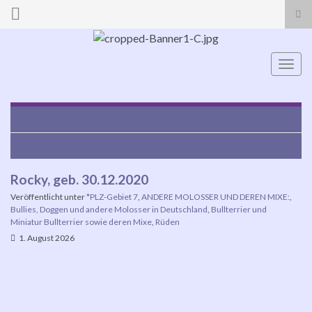
Suc
ums
Search for:
Navi
umsc
Leyla, geb. ca. 6/2024
Fina, geb. 07.07.2025
Rocky, geb. 30.12.2020
Veröffentlicht unter
*PLZ-Gebiet 7
,
ANDERE MOLOSSER UND DEREN MIXE:
,
Bullies, Doggen und andere Molosser in Deutschland
,
Bullterrier und
Miniatur Bullterrier sowie deren Mixe
,
Rüden
1. August 2026