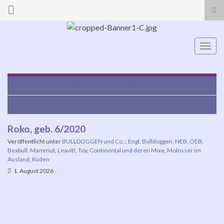
Suc
ums
Search for:
Navi
umsc
Fina, geb. 07.07.2025
Toni, geb. 23.05.2023
Roko, geb. 6/2020
Veröffentlicht unter
BULLDOGGEN und Co.:
,
Engl. Bulldoggen, NEB, OEB,
Beabull, Mammut, Leavitt, Toy, Continental und deren Mixe
,
Molosser im
Ausland
,
Rüden
1. August 2026