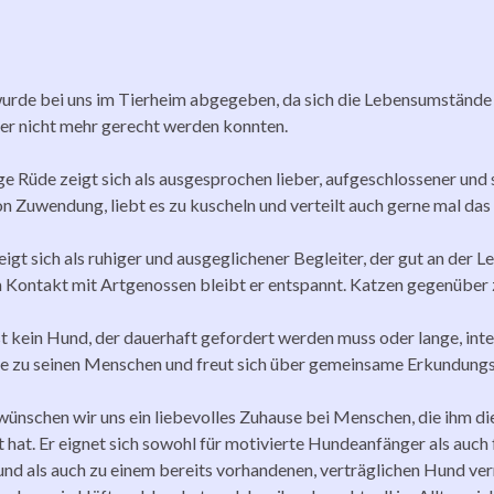
wurde bei uns im Tierheim abgegeben, da sich die Lebensumstände 
der nicht mehr gerecht werden konnten.
ge Rüde zeigt sich als ausgesprochen lieber, aufgeschlossener un
n Zuwendung, liebt es zu kuscheln und verteilt auch gerne mal das
eigt sich als ruhiger und ausgeglichener Begleiter, der gut an der 
 Kontakt mit Artgenossen bleibt er entspannt. Katzen gegenüber zei
ist kein Hund, der dauerhaft gefordert werden muss oder lange, inte
e zu seinen Menschen und freut sich über gemeinsame Erkundung
 wünschen wir uns ein liebevolles Zuhause bei Menschen, die ihm d
t hat. Er eignet sich sowohl für motivierte Hundeanfänger als auch 
und als auch zu einem bereits vorhandenen, verträglichen Hund ver