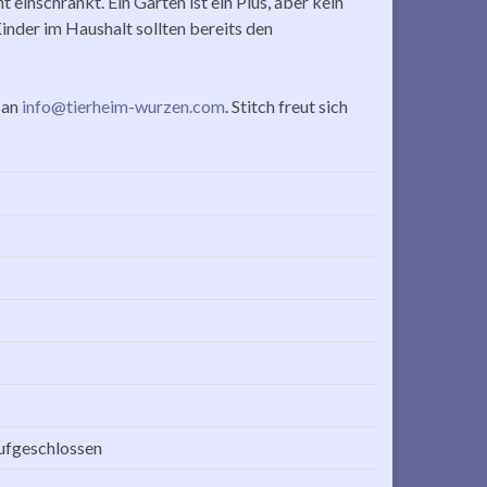
 einschränkt. Ein Garten ist ein Plus, aber kein
nder im Haushalt sollten bereits den
 an
info@tierheim-wurzen.com
. Stitch freut sich
ufgeschlossen