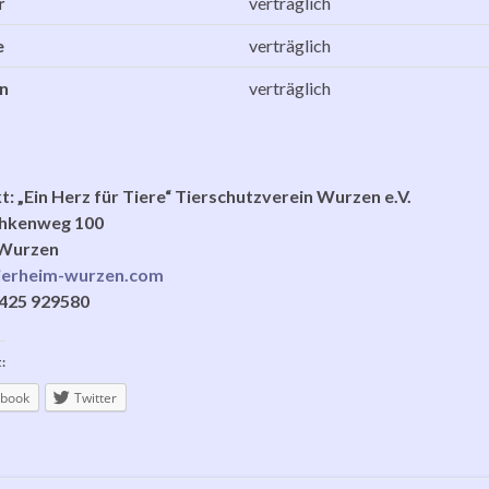
r
verträglich
e
verträglich
n
verträglich
: „Ein Herz für Tiere“ Tierschutzverein Wurzen e.V.
hkenweg 100
Wurzen
ierheim-wurzen.com
3425 929580
:
book
Twitter