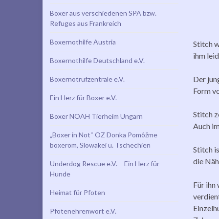
Boxer aus verschiedenen SPA bzw.
Refuges aus Frankreich
Boxernothilfe Austria
Stitch 
ihm lei
Boxernothilfe Deutschland e.V.
Der jun
Boxernotrufzentrale e.V.
Form vo
Ein Herz für Boxer e.V.
Stitch z
Boxer NOAH Tierheim Ungarn
Auch im
„Boxer in Not“ OZ Donka Pomôžme
boxerom, Slowakei u. Tschechien
Stitch 
die Näh
Underdog Rescue e.V. – Ein Herz für
Hunde
Für ihn
Heimat für Pfoten
verdien
Einzelh
Pfotenehrenwort e.V.