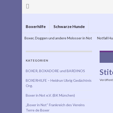
Boxerhilfe
Schwarze Hunde
Boxer, Doggen und andere Molosser in Not
Notfall H
Ron
KATEGORIEN
Stit
BOXER, BOXADORE und BARDINOS
Veröffent
BOXERHILFE – Heidrun Ubrig Gedächtnis
Org.
Boxer in Not e.V. (BK München)
„Boxer in Not“ Frankreich des Vereins
Terre de Boxer