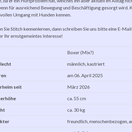
 da er ein Hüftproblem hat, welches ihn aber aktuell im Alltag nicht
enn für ausreichend Bewegung und Beschäftigung gesorgt wird. Ki
vollen Umgang mit Hunden kennen.
 Sie Stitch kennenlernen, dann schreiben Sie uns bitte eine E-Mail
er Ihr ernstgemeintes Interesse!
Boxer (Mix?)
lecht
männlich, kastriert
ren
am 06. April 2025
rheim seit
März 2026
terhöhe
ca. 55 cm
ht
ca. 30 kg
kter
freundlich, menschenbezogen, a