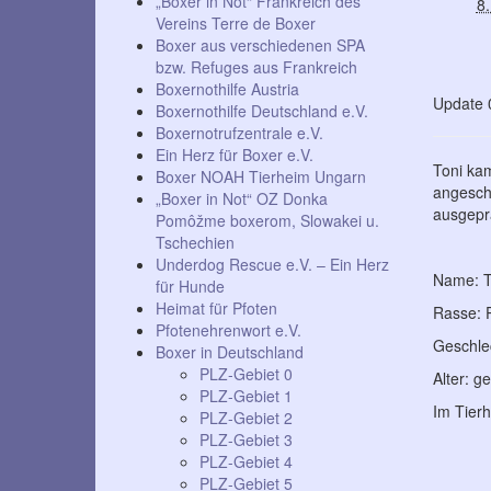
„Boxer in Not“ Frankreich des
8
Vereins Terre de Boxer
Boxer aus verschiedenen SPA
bzw. Refuges aus Frankreich
Boxernothilfe Austria
Update 0
Boxernothilfe Deutschland e.V.
Boxernotrufzentrale e.V.
Ein Herz für Boxer e.V.
Toni kam
Boxer NOAH Tierheim Ungarn
angeschl
„Boxer in Not“ OZ Donka
ausgeprä
Pomôžme boxerom, Slowakei u.
Tschechien
Underdog Rescue e.V. – Ein Herz
Name: T
für Hunde
Heimat für Pfoten
Rasse: P
Pfotenehrenwort e.V.
Geschle
Boxer in Deutschland
PLZ-Gebiet 0
Alter: g
PLZ-Gebiet 1
Im Tierh
PLZ-Gebiet 2
PLZ-Gebiet 3
PLZ-Gebiet 4
PLZ-Gebiet 5