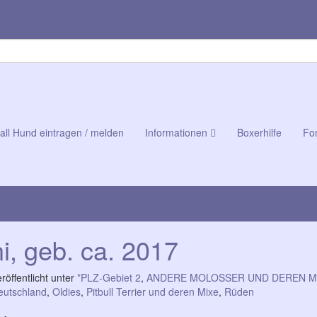
all Hund eintragen / melden
Informationen
Boxerhilfe
Fo
, geb. 01.03.2017
Django, g
i, geb. ca. 2017
röffentlicht unter
*PLZ-Gebiet 2
,
ANDERE MOLOSSER UND DEREN MI
eutschland
,
Oldies
,
Pitbull Terrier und deren Mixe
,
Rüden