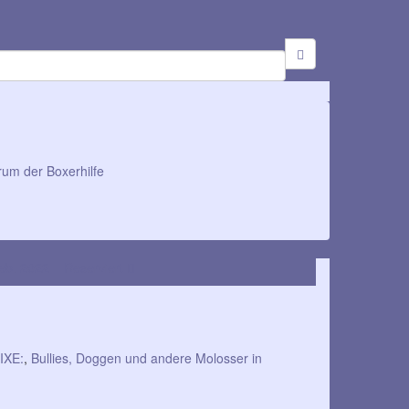
rum der Boxerhilfe
eb. 2022 – Reserviert
XE:
,
Bullies, Doggen und andere Molosser in