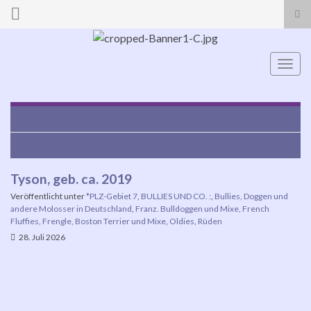
Suc
ums
Search for:
Navi
umsc
Padres, geb. 2016 – DRINGEND
Nene, geb. 6/2019
Tyson, geb. ca. 2019
Veröffentlicht unter
*PLZ-Gebiet 7
,
BULLIES UND CO. :
,
Bullies, Doggen und
andere Molosser in Deutschland
,
Franz. Bulldoggen und Mixe, French
Fluffies, Frengle, Boston Terrier und Mixe
,
Oldies
,
Rüden
28. Juli 2026