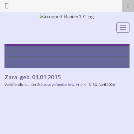
Suc
ums
Search for:
Navi
umsc
Honey, geb. 09.07.2022
Snow, geb. ca. 2020
Zara, geb. 01.01.2015
Veröffentlicht unter
Zuhause gefunden bzw. Archiv
30. April 2026