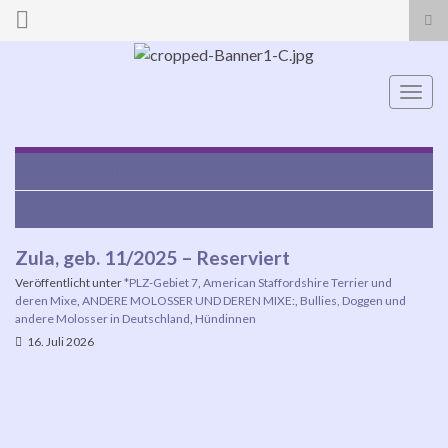
Suc
ums
Search for:
Navi
umsc
Milo, geb. 01.09.2021 – Reserviert
Maggie, geb. ca. 2017 – Reserviert
Zula, geb. 11/2025 – Reserviert
Veröffentlicht unter
*PLZ-Gebiet 7
,
American Staffordshire Terrier und
deren Mixe
,
ANDERE MOLOSSER UND DEREN MIXE:
,
Bullies, Doggen und
andere Molosser in Deutschland
,
Hündinnen
16. Juli 2026