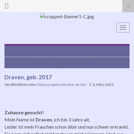
Suc
ums
Search for:
Navi
umsc
Bailey, geb. 2019
Maria-Luna, geb. 16.11.2018
Draven, geb. 2017
Veröffentlicht unter
Zuhause gefunden bzw. Archiv
6. März 2021
Zuhause gesucht!
Mein Name ist
Draven
, ich bin 3 Jahre alt.
Leider ist mein Frauchen schon älter und nun schwer erkrankt.
Sie kann sich selbst nicht mehr um mich kümmern. Und, aus