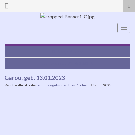
Suc
ums
Search for:
Navi
umsc
Alba, 10 Jahre
Athena, geb. 04.06.2022
Garou, geb. 13.01.2023
Veröffentlicht unter
Zuhause gefunden bzw. Archiv
8. Juli 2023