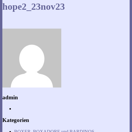
hope2_23nov23
admin
Kategorien
BOXER, BOXADORE und BARDINOS