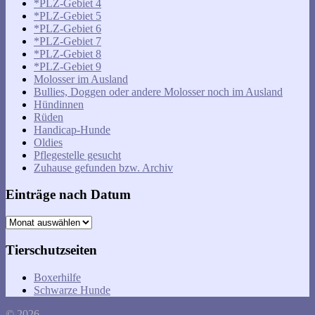
*PLZ-Gebiet 4
*PLZ-Gebiet 5
*PLZ-Gebiet 6
*PLZ-Gebiet 7
*PLZ-Gebiet 8
*PLZ-Gebiet 9
Molosser im Ausland
Bullies, Doggen oder andere Molosser noch im Ausland
Hündinnen
Rüden
Handicap-Hunde
Oldies
Pflegestelle gesucht
Zuhause gefunden bzw. Archiv
Einträge nach Datum
Einträge
nach
Datum
Tierschutzseiten
Boxerhilfe
Schwarze Hunde
© 2026 .