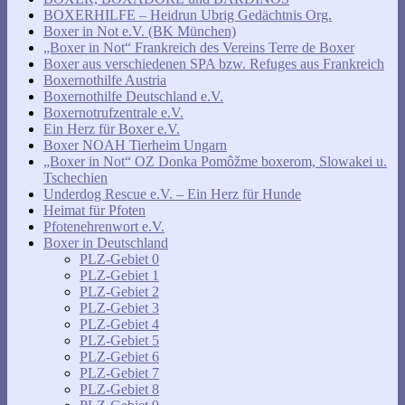
BOXERHILFE – Heidrun Ubrig Gedächtnis Org.
Boxer in Not e.V. (BK München)
„Boxer in Not“ Frankreich des Vereins Terre de Boxer
Boxer aus verschiedenen SPA bzw. Refuges aus Frankreich
Boxernothilfe Austria
Boxernothilfe Deutschland e.V.
Boxernotrufzentrale e.V.
Ein Herz für Boxer e.V.
Boxer NOAH Tierheim Ungarn
„Boxer in Not“ OZ Donka Pomôžme boxerom, Slowakei u.
Tschechien
Underdog Rescue e.V. – Ein Herz für Hunde
Heimat für Pfoten
Pfotenehrenwort e.V.
Boxer in Deutschland
PLZ-Gebiet 0
PLZ-Gebiet 1
PLZ-Gebiet 2
PLZ-Gebiet 3
PLZ-Gebiet 4
PLZ-Gebiet 5
PLZ-Gebiet 6
PLZ-Gebiet 7
PLZ-Gebiet 8