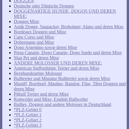
DOGGEN
Deutsche oder Dänische Doggen
DOGGENARTIGE HUNDE, DOGOS UND DEREN
MIXE:
Doggen Mixe
Antik Dogge, Saupacker, Broholmer, Alano und deren Mixe
Bordeaux Doggen und Mixe
Cane Corso und Mixe
Dobermann und Mixe
Dogo Argentino sowie deren Mixe
Presa Canario, Dogo Canario, Dogo Sardo und deren Mixe
Shar Pei und deren Mixe
ANDERE MOLOSSER UND DEREN MIXE:
American Staffordshire Terrier und deren Mixe
Berghundeartige Molosser
Bullterrier und Miniatur Bullterrier sowie deren Mixe
Mastiff, Boerboel, Mastino, Bandog, Filas, Tibet Doggen und
deren Mixe
Pitbull Terrier und deren Mixe
Rottweiler und Mixe, English Bullweiler
Bullies, Doggen und andere Molosser in Deutschland
*PLZ-Gebiet 0
*PLZ-Gebiet 1
*PLZ-Gebiet 2
*PLZ-Gebiet 3