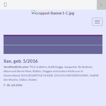
Suc
ums
Search for:
Navi
umsc
Bruno, geb. 2018 – der besondere Dogo Mix!
Marshall, geb. 2017
Ilan, geb. 5/2016
Veröffentlicht unter
*PLZ-Gebiet 6
,
Antik Dogge, Saupacker, Broholmer,
Alano und deren Mixe
,
Bullies, Doggen und andere Molosser in
Deutschland
,
DOGGENARTIGE HUNDE, DOGOS UND DEREN MIXE:
,
Notfall
der Woche
,
Oldies
,
Rüden
18. Juli 2026