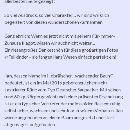
allerbesten Seite gezeigt!
So viel Ausdruck, so viel Charakter… wir sind wirklich
begeistert von diesen wunderschönen Aufnahmen.
Ganz ehrlich: Wenn es jetzt nicht mit seinem Für-immer-
Zuhause klappt, wissen wir auch nicht weiter…
Ein riesengroßes Dankeschön für diese großartigen Fotos
@Fellkinder – sie fangen Ilans Wesen einfach perfekt ein!
Ilan
, dessen Name im Hebräischen „wachsender Baum“
bedeutet, ist ein im Mai 2016 geborener, (chemisch)
kastrierter Rüde vom Typ Deutscher Saupacker. Mit seinen
rund 60 kg Körpergewicht und seiner präsenten Erscheinung
ist er ein typischer Vertreter der molossoiden Rassen: ruhig,
selbstsicher, wachsam und sehr klar in seinem Verhalten. Ilan
wurde angebunden an einem Baum ausgesetzt und stark
abgemagert aufgefunden.