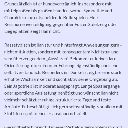
Grundsätzlich ist er hundeverträglich, insbesondere mit
mittelgroßen bis großen Hunden, wobei Sympathie und
Charakter eine entscheidende Rolle spielen. Eine
Ressourcenverteidigung gegenüber Futter, Spielzeug oder
Liegeplätzen zeigt Ilan nicht.
Rassetypisch ist Ilan stur und hinterfragt Anweisungen gern –
nicht mit Aktion, sondern mit konsequentem Nichtstun und
sehr überzeugendem „Aussitzen“. Bekommt er keine klare
Orientierung, übernimmt er Führung eigenständig und sehr
selbstverständlich. Besonders im Dunkeln zeigt er eine stark
erhöhte Wachsamkeit und sucht aktiv seine Umgebung ab.
Sein Jagdtrieb ist moderat ausgeprägt. Lange Spaziergänge
oder sportliche Auslastung benötigt und wünscht Ilan nicht;
vielmehr schätzt er ruhige, strukturierte Tage und feste
Abläufe. Er beschäftigt sich gern selbstständig, vor allem mit
Stofftieren, mit denen er ausdauernd spielt.
Gesundheitlich bringt Ilan eine Wirbelsäulenproblematik mit