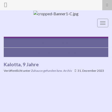
Suc
ums
Search for:
Navi
umsc
Taco, geb. 2021
Lothar, geb. 13.05.2021
Kalotta, 9 Jahre
Veröffentlicht unter
Zuhause gefunden bzw. Archiv
31. Dezember 2023