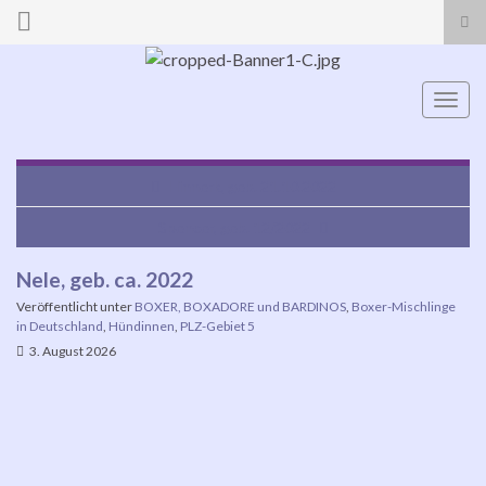
Suc
ums
Search for:
Navi
umsc
Hinnerk, geb. 21.10.2022
Spencer, geb. 12/2022
Nele, geb. ca. 2022
Veröffentlicht unter
BOXER, BOXADORE und BARDINOS
,
Boxer-Mischlinge
in Deutschland
,
Hündinnen
,
PLZ-Gebiet 5
3. August 2026