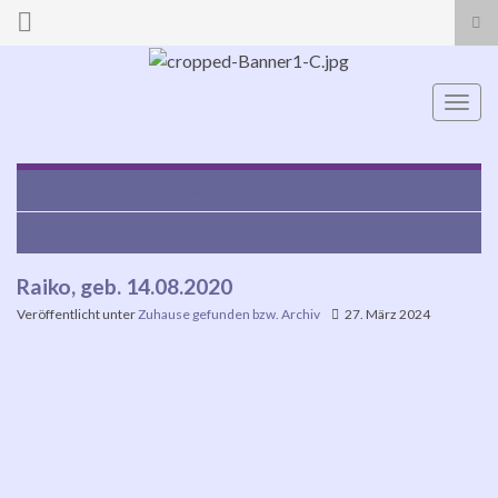
Suc
ums
Search for:
Navi
umsc
Newton, geb. 30.04.2017
Paulitta, geb. 2020
Raiko, geb. 14.08.2020
Veröffentlicht unter
Zuhause gefunden bzw. Archiv
27. März 2024