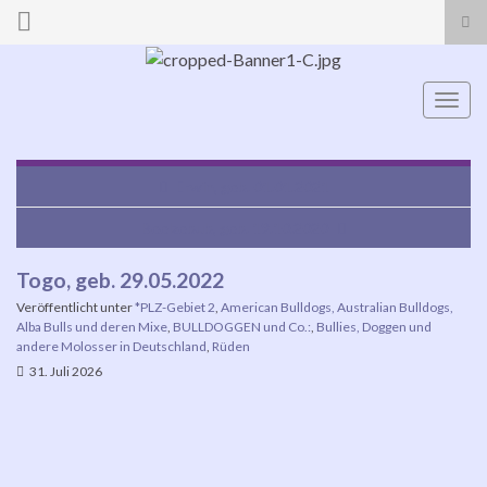
Suc
ums
Search for:
Navi
umsc
Erwin, geb. 01.01.2021
Beelzebub, geb. 19.10.2020
Togo, geb. 29.05.2022
Veröffentlicht unter
*PLZ-Gebiet 2
,
American Bulldogs, Australian Bulldogs,
Alba Bulls und deren Mixe
,
BULLDOGGEN und Co.:
,
Bullies, Doggen und
andere Molosser in Deutschland
,
Rüden
31. Juli 2026