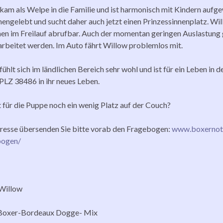
kam als Welpe in die Familie und ist harmonisch mit Kindern aufg
ngelebt und sucht daher auch jetzt einen Prinzessinnenplatz. Will
n im Freilauf abrufbar. Auch der momentan geringen Auslastung 
rbeitet werden. Im Auto fährt Willow problemlos mit.
ühlt sich im ländlichen Bereich sehr wohl und ist für ein Leben in 
 PLZ 38486 in ihr neues Leben.
 für die Puppe noch ein wenig Platz auf der Couch?
eresse übersenden Sie bitte vorab den Fragebogen:
www.boxernothi
bogen/
Willow
 Boxer-Bordeaux Dogge- Mix