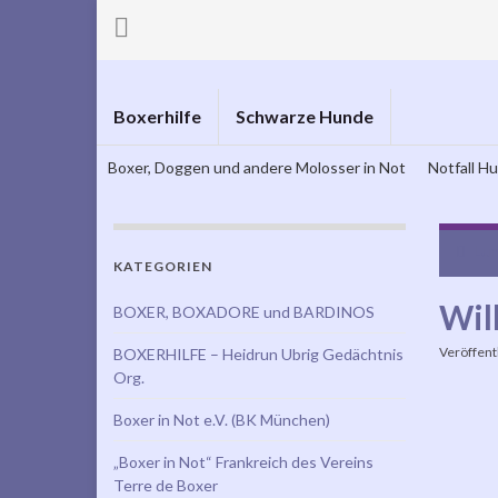
Boxerhilfe
Schwarze Hunde
Boxer, Doggen und andere Molosser in Not
Notfall H
Lun
KATEGORIEN
Wil
BOXER, BOXADORE und BARDINOS
Veröffent
BOXERHILFE – Heidrun Ubrig Gedächtnis
Org.
Boxer in Not e.V. (BK München)
„Boxer in Not“ Frankreich des Vereins
Terre de Boxer