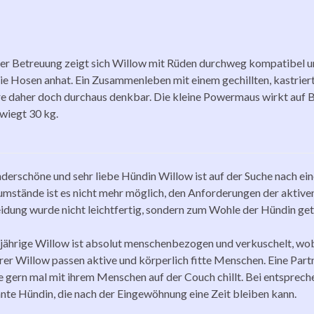
rer Betreuung zeigt sich Willow mit Rüden durchweg kompatibel un
e Hosen anhat. Ein Zusammenleben mit einem gechillten, kastriert
re daher doch durchaus denkbar. Die kleine Powermaus wirkt auf Bil
wiegt 30 kg.
derschöne und sehr liebe Hündin Willow ist auf der Suche nach ein
mstände ist es nicht mehr möglich, den Anforderungen der aktive
idung wurde nicht leichtfertig, sondern zum Wohle der Hündin get
rjährige Willow ist absolut menschenbezogen und verkuschelt, wobei
rer Willow passen aktive und körperlich fitte Menschen. Eine Partn
e gern mal mit ihrem Menschen auf der Couch chillt. Bei entsprech
nte Hündin, die nach der Eingewöhnung eine Zeit bleiben kann.