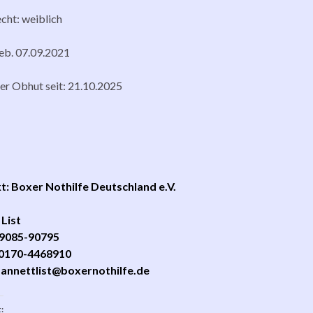
cht: weiblich
geb. 07.09.2021
rer Obhut seit: 21.10.2025
: Boxer Nothilfe Deutschland e.V.
List
039085-90795
 0170-4468910
:
annettlist@boxernothilfe.de
: