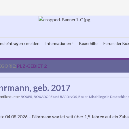
und eintragen / melden
Informationen
Boxerhilfe
Forum der Box
EGORIE:
PLZ-GEBIET 2
hrmann, geb. 2017
entlicht unter
BOXER, BOXADORE und BARDINOS
,
Boxer-Mischlinge in Deutschlan
e 04.08.2026 – Fährmann wartet seit über 1,5 Jahren auf ein Zuh