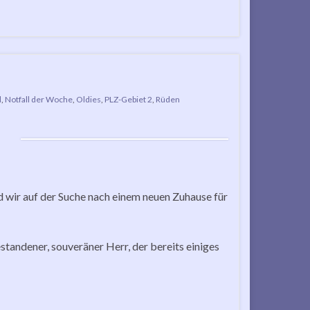
d
,
Notfall der Woche
,
Oldies
,
PLZ-Gebiet 2
,
Rüden
d wir auf der Suche nach einem neuen Zuhause für
tandener, souveräner Herr, der bereits einiges