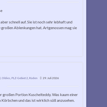
se
er schnell auf. Sie ist noch sehr lebhaft und
eine großen Ablenkungen hat. Artgenossen mag sie
d
,
Oldies
,
PLZ-Gebiet 2
,
Rüden
29. Juli 2026
iner großen Portion Kuschelteddy. Was kaum einer
 Körbchen und das ist wirklich süß anzusehen.