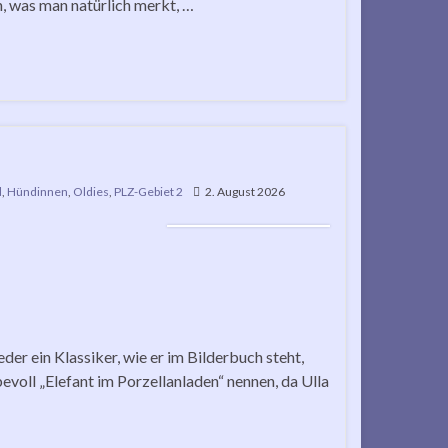
, was man natürlich merkt, …
d
,
Hündinnen
,
Oldies
,
PLZ-Gebiet 2
2. August 2026
er ein Klassiker, wie er im Bilderbuch steht,
evoll „Elefant im Porzellanladen“ nennen, da Ulla