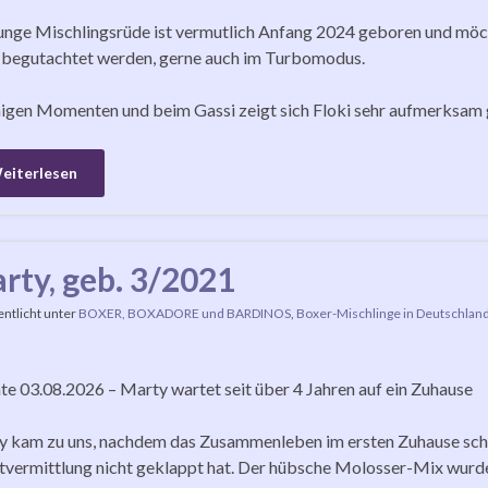
unge Mischlingsrüde ist vermutlich Anfang 2024 geboren und möch
begutachtet werden, gerne auch im Turbomodus.
higen Momenten und beim Gassi zeigt sich Floki sehr aufmerksam
eiterlesen
rty, geb. 3/2021
entlicht unter
BOXER, BOXADORE und BARDINOS
,
Boxer-Mischlinge in Deutschlan
e 03.08.2026 – Marty wartet seit über 4 Jahren auf ein Zuhause
 kam zu uns, nachdem das Zusammenleben im ersten Zuhause sche
tvermittlung nicht geklappt hat. Der hübsche Molosser-Mix wurde 