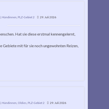
d
,
Hündinnen
,
PLZ-Gebiet 2
29. Juli 2026
enschen. Hat sie diese erstmal kennengelernt,
te Gebiete mit für sie noch ungewohnten Reizen,
d
,
Hündinnen
,
Oldies
,
PLZ-Gebiet 2
29. Juli 2026