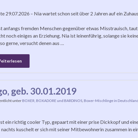
e 29.07.2026 – Nia wartet schon seit über 2 Jahren auf ein Zuhau
st anfangs fremden Menschen gegenüber etwas Misstrauisch, taut ab
ht noch einiges an Erziehung. Nia ist leinenführig, solange sie k
 so gerne, versucht denen aus …
eiterlesen
go, geb. 30.01.2019
entlicht unter
BOXER, BOXADORE und BARDINOS
,
Boxer-Mischlinge in Deutschlan
ist ein richtig cooler Typ, gepaart mit einer prise Dickkopf und e
 nachts kuschelt er sich mit seiner Mitbewohnerin zusammen in ein