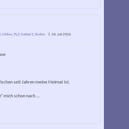
d
,
Oldies
,
PLZ-Gebiet 2
,
Rüden
30. Juli 2026
use
ischen seit Jahren meine Heimat ist.
te“ mich schon nach …