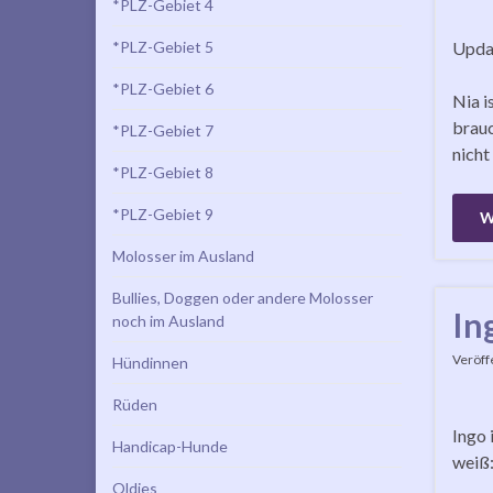
*PLZ-Gebiet 4
*PLZ-Gebiet 5
Updat
*PLZ-Gebiet 6
Nia i
brauc
*PLZ-Gebiet 7
nicht
*PLZ-Gebiet 8
*PLZ-Gebiet 9
W
Molosser im Ausland
Bullies, Doggen oder andere Molosser
In
noch im Ausland
Veröff
Hündinnen
Rüden
Ingo 
Handicap-Hunde
weiß:
Oldies