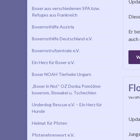
Updat
Boxer aus verschiedenen SPA bzw.
Refuges aus Frankreich
Diese
Boxernothilfe Austria
Er be
Boxernothilfe Deutschland e.V.
auch 
Boxernotrufzentrale e.V.
W
Ein Herz für Boxer e.V.
Boxer NOAH Tierheim Ungarn
Fl
„Boxer in Not“ OZ Donka Pomôžme
boxerom, Slowakei u. Tschechien
Veröff
Underdog Rescue e.V. – Ein Herz für
Hunde
Updat
Heimat für Pfoten
Junge
Pfotenehrenwort e.V.