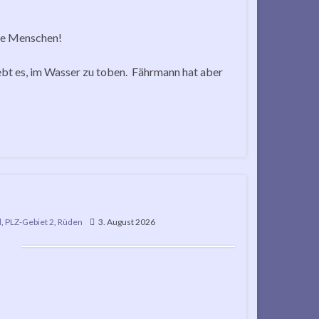
ine Menschen!
ebt es, im Wasser zu toben. Fährmann hat aber
d
,
PLZ-Gebiet 2
,
Rüden
3. August 2026