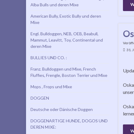
W
Alba Bulls und deren Mixe
American Bully, Exotic Bully und deren
Mixe
Os
Engl. Bulldoggen, NEB, OEB, Beabull,
Mammut, Leavitt, Toy, Continental und
Veröff
deren Mixe
31. 
BULLIES UND CO. :
Franz. Bulldoggen und Mixe, French
Updat
Fluffies, Frengle, Boston Terrier und Mixe
Oskar
Mops , Frops und Mixe
unser
DOGGEN
Oskar
Deutsche oder Dänische Doggen
lerne
DOGGENARTIGE HUNDE, DOGOS UND
DEREN MIXE:
W