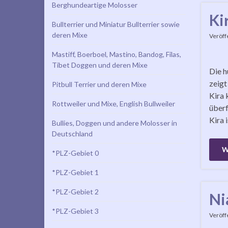
Berghundeartige Molosser
Ki
Bullterrier und Miniatur Bullterrier sowie
deren Mixe
Veröff
Mastiff, Boerboel, Mastino, Bandog, Filas,
Tibet Doggen und deren Mixe
Die h
zeigt
Pitbull Terrier und deren Mixe
Kira 
Rottweiler und Mixe, English Bullweiler
überf
Kira 
Bullies, Doggen und andere Molosser in
Deutschland
W
*PLZ-Gebiet 0
*PLZ-Gebiet 1
*PLZ-Gebiet 2
Ni
*PLZ-Gebiet 3
Veröff