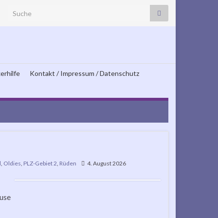
Search for:
erhilfe
Kontakt / Impressum / Datenschutz
d
,
Oldies
,
PLZ-Gebiet 2
,
Rüden
4. August 2026
ause