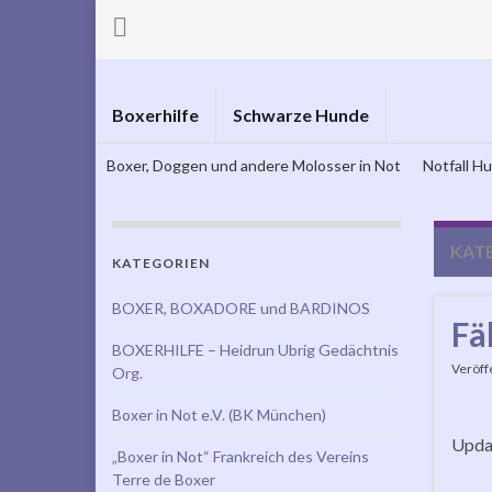
Boxerhilfe
Schwarze Hunde
Boxer, Doggen und andere Molosser in Not
Notfall H
KAT
KATEGORIEN
BOXER, BOXADORE und BARDINOS
Fä
BOXERHILFE – Heidrun Ubrig Gedächtnis
Veröff
Org.
Boxer in Not e.V. (BK München)
Updat
„Boxer in Not“ Frankreich des Vereins
Terre de Boxer