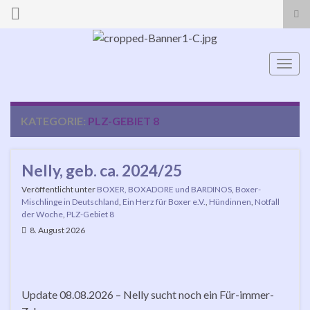
Suc
ums
Search for:
Navi
umsc
KATEGORIE:
PLZ-GEBIET 8
Nelly, geb. ca. 2024/25
Veröffentlicht unter
BOXER, BOXADORE und BARDINOS
,
Boxer-
Mischlinge in Deutschland
,
Ein Herz für Boxer e.V.
,
Hündinnen
,
Notfall
der Woche
,
PLZ-Gebiet 8
8. August 2026
Update 08.08.2026 – Nelly sucht noch ein Für-immer-