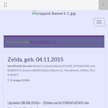
Suc
ums
Search for:
Navi
umsc
KATEGORIE:
PLZ-GEBIET 0
Zelda, geb. 04.11.2015
Veröffentlicht unter
Boxer in Deutschland
,
BOXER, BOXADORE und
BARDINOS
,
Boxernothilfe Deutschland e.V.
,
Hündinnen
,
Oldies
,
PLZ-
Gebiet 0
8. August 2026
Update 08.08.2026 – Zelda sucht DRINGEND ein