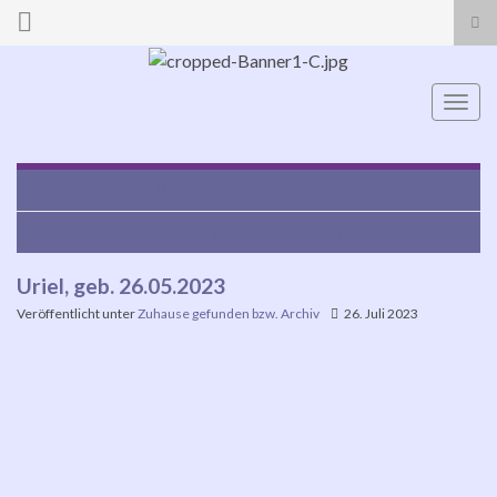
Suc
ums
Search for:
Navi
umsc
Uranus, geb. 26.05.2023
Praline, geb. 21.02.2019
Uriel, geb. 26.05.2023
Veröffentlicht unter
Zuhause gefunden bzw. Archiv
26. Juli 2023